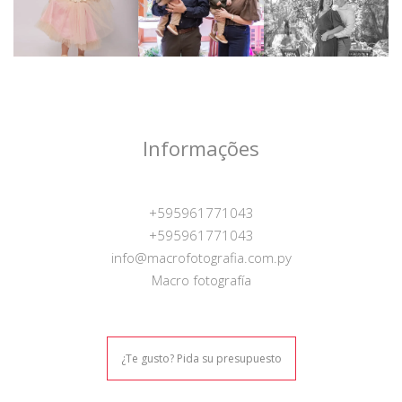
Informações
+595961771043
+595961771043
info@macrofotografia.com.py
Macro fotografía
¿Te gusto? Pida su presupuesto