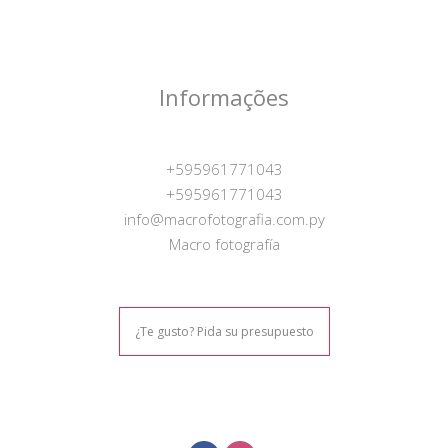
Informações
+595961771043
+595961771043
info@macrofotografia.com.py
Macro fotografía
¿Te gusto? Pida su presupuesto