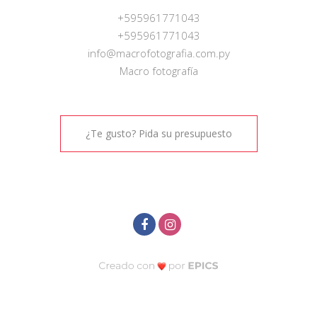
+595961771043
+595961771043
info@macrofotografia.com.py
Macro fotografía
¿Te gusto? Pida su presupuesto