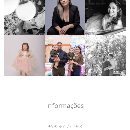
Informações
+595961771043